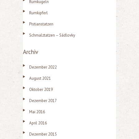
Rumkugeln
n
n
Rumkipferl
a
Pistianstatzen
c
Schmalztatzen – Sádlovky
h
:
Archiv
Dezember 2022
August 2021
Oktober 2019
Dezember 2017
Mai 2016
April 2016
Dezember 2015