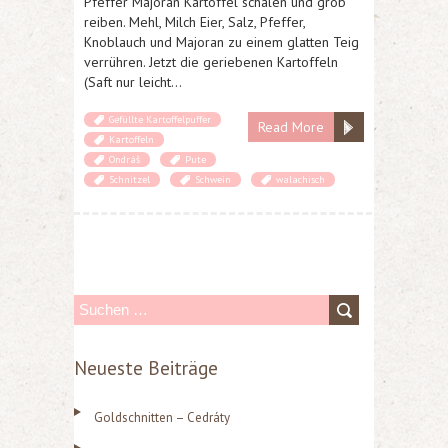
Pfeffer Majoran Kartoffel schälen und grob
reiben. Mehl, Milch Eier, Salz, Pfeffer,
Knoblauch und Majoran zu einem glatten Teig
verrühren. Jetzt die geriebenen Kartoffeln
(Saft nur leicht…
Gefüllte Kartoffelpuffer
Read More
Kartoffeln
Ondráš
Pute
Schnitzel
Schwein
walachisch
S
u
Neueste Beiträge
c
h
Goldschnitten – Cedráty
e