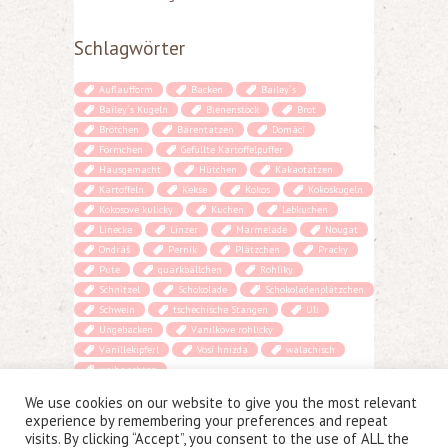
Schlagwörter
Auflaufform
Backen
Bailey´s
Bailey´s Kugeln
Bienenstock
Brot
Brötchen
Bärentatzen
Domácí
Förmchen
Gefüllte Kartoffelpuffer
Hausgemacht
Hütchen
Kakaotatzen
Kartoffeln
Kekse
Kokos
Kokoskugeln
Kokosove kulicky
Kuchen
Lebkuchen
Linecke
Linzer
Marmelade
Nougat
Ondráš
Perník
Plätzchen
Pracky
Pute
quarkbällchen
Rohlíky
Schnitzel
Schokolade
Schokoladenplätzchen
Schwein
tschechische Stangen
Uli
Ungebacken
Vanilkove rohlicky
Vanillekipferl
Vosí hnizda
walachisch
weihnachten
We use cookies on our website to give you the most relevant
experience by remembering your preferences and repeat
visits. By clicking “Accept”, you consent to the use of ALL the