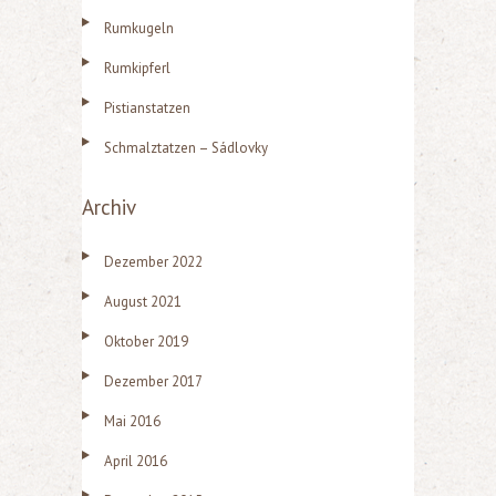
e
Rumkugeln
n
n
Rumkipferl
a
Pistianstatzen
c
Schmalztatzen – Sádlovky
h
:
Archiv
Dezember 2022
August 2021
Oktober 2019
Dezember 2017
Mai 2016
April 2016