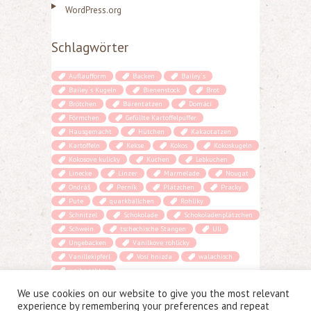
WordPress.org
Schlagwörter
Auflaufform
Backen
Bailey´s
Bailey´s Kugeln
Bienenstock
Brot
Brötchen
Bärentatzen
Domácí
Förmchen
Gefüllte Kartoffelpuffer
Hausgemacht
Hütchen
Kakaotatzen
Kartoffeln
Kekse
Kokos
Kokoskugeln
Kokosove kulicky
Kuchen
Lebkuchen
Linecke
Linzer
Marmelade
Nougat
Ondráš
Perník
Plätzchen
Pracky
Pute
quarkbällchen
Rohlíky
Schnitzel
Schokolade
Schokoladenplätzchen
Schwein
tschechische Stangen
Uli
Ungebacken
Vanilkove rohlicky
Vanillekipferl
Vosí hnizda
walachisch
weihnachten
We use cookies on our website to give you the most relevant
experience by remembering your preferences and repeat