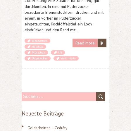
Zubereitung: Alle Zutaten für den Teig gut
durchkneten. In eine mit Puderzucker
bezuckerte Bienenstockform drücken und mit
einem, in vorher im Puderzucker
eingetauchten, Kochlöffelstiel ein Loch
eindrücken und den Rand mit…
Bienenstock
Read More
Hütchen
Plätzchen
Uli
Ungebacken
Vosí hnizda
S
u
Neueste Beiträge
c
h
Goldschnitten – Cedráty