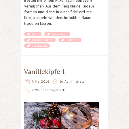
Besten mit einem Mixer (Schneebesen)
vermischen. Aus dem Teig kleine Kugeln
formen und diese in einer Schüssel mit
Kokosraspeln wenden. Im kühlen Raum
trocknen lassen.
Kokos
Kokoskugeln
Kokosove kulicky
Plätzchen
Ungebacken
Vanillekipferl
4. Mai 2016
by
Administrator
in
Weihnachtsgebäck