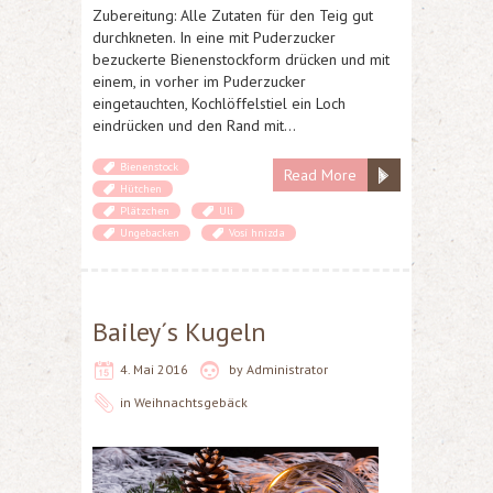
Zubereitung: Alle Zutaten für den Teig gut
durchkneten. In eine mit Puderzucker
bezuckerte Bienenstockform drücken und mit
einem, in vorher im Puderzucker
eingetauchten, Kochlöffelstiel ein Loch
eindrücken und den Rand mit…
Bienenstock
Read More
Hütchen
Plätzchen
Uli
Ungebacken
Vosí hnizda
Bailey´s Kugeln
4. Mai 2016
by
Administrator
in
Weihnachtsgebäck