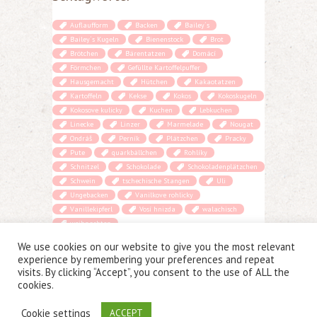
Auflaufform
Backen
Bailey´s
Bailey´s Kugeln
Bienenstock
Brot
Brötchen
Bärentatzen
Domácí
Förmchen
Gefüllte Kartoffelpuffer
Hausgemacht
Hütchen
Kakaotatzen
Kartoffeln
Kekse
Kokos
Kokoskugeln
Kokosove kulicky
Kuchen
Lebkuchen
Linecke
Linzer
Marmelade
Nougat
Ondráš
Perník
Plätzchen
Pracky
Pute
quarkbällchen
Rohlíky
Schnitzel
Schokolade
Schokoladenplätzchen
Schwein
tschechische Stangen
Uli
Ungebacken
Vanilkove rohlicky
Vanillekipferl
Vosí hnizda
walachisch
weihnachten
We use cookies on our website to give you the most relevant
experience by remembering your preferences and repeat
visits. By clicking “Accept”, you consent to the use of ALL the
cookies.
Copyright © 2026 cz-rezepte.de. Proudly powered by
WordPress
.
Chooko design by
Iceable Themes
Cookie settings
ACCEPT