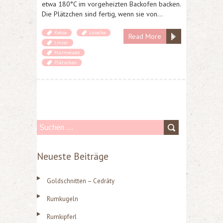
etwa 180°C im vorgeheizten Backofen backen.
Die Plätzchen sind fertig, wenn sie von…
Kekse
Linecke
Read More
Linzer
Marmelade
Plätzchen
S
u
Neueste Beiträge
c
h
Goldschnitten – Cedráty
e
Rumkugeln
n
n
Rumkipferl