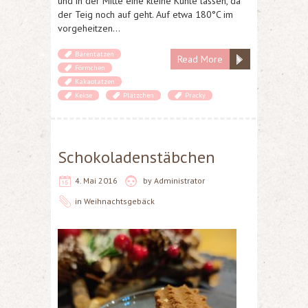
und in der Mitte eine kleine Kuhle lassen, da
der Teig noch auf geht. Auf etwa 180°C im
vorgeheitzen…
Bärentatzen
Read More
Förmchen
Kakaotatzen
Kekse
Plätzchen
Pracky
Schokoladenstäbchen
4. Mai 2016
by
Administrator
in
Weihnachtsgebäck