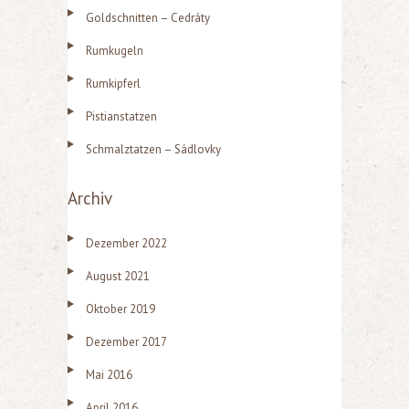
h
Goldschnitten – Cedráty
e
Rumkugeln
n
n
Rumkipferl
a
Pistianstatzen
c
Schmalztatzen – Sádlovky
h
:
Archiv
Dezember 2022
August 2021
Oktober 2019
Dezember 2017
Mai 2016
April 2016