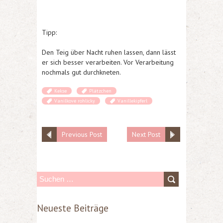
Tipp:
Den Teig über Nacht ruhen lassen, dann lässt
er sich besser verarbeiten. Vor Verarbeitung
nochmals gut durchkneten.
Kekse
Plätzchen
Vanilkove rohlicky
Vanillekipferl
Previous Post
Next Post
S
u
Neueste Beiträge
c