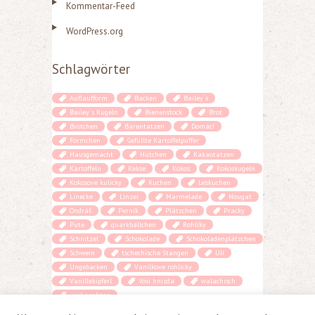
Kommentar-Feed
WordPress.org
Schlagwörter
Auflaufform
Backen
Bailey´s
Bailey´s Kugeln
Bienenstock
Brot
Brötchen
Bärentatzen
Domácí
Förmchen
Gefüllte Kartoffelpuffer
Hausgemacht
Hütchen
Kakaotatzen
Kartoffeln
Kekse
Kokos
Kokoskugeln
Kokosove kulicky
Kuchen
Lebkuchen
Linecke
Linzer
Marmelade
Nougat
Ondráš
Perník
Plätzchen
Pracky
Pute
quarkbällchen
Rohlíky
Schnitzel
Schokolade
Schokoladenplätzchen
Schwein
tschechische Stangen
Uli
Ungebacken
Vanilkove rohlicky
Vanillekipferl
Vosí hnizda
walachisch
weihnachten